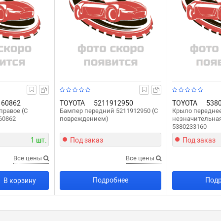
160862
TOYOTA
5211912950
TOYOTA
538
правое (C
Бампер передний 5211912950 (С
Крыло переднее
60862
повреждением)
незначительна
5380233160
1 шт.
Под заказ
Под заказ
Все цены
Все цены
Подробнее
Подр
В корзину