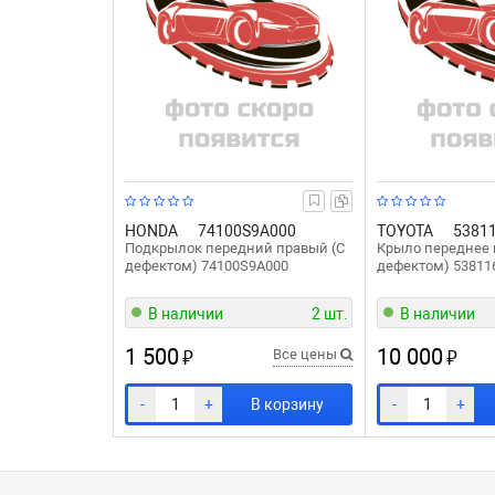
HONDA
74100S9A000
TOYOTA
5381
Подкрылок передний правый (С
Крыло переднее 
дефектом) 74100S9A000
дефектом) 53811
В наличии
2 шт.
В наличии
1 500
10 000
₽
₽
Все цены
-
+
В корзину
-
+